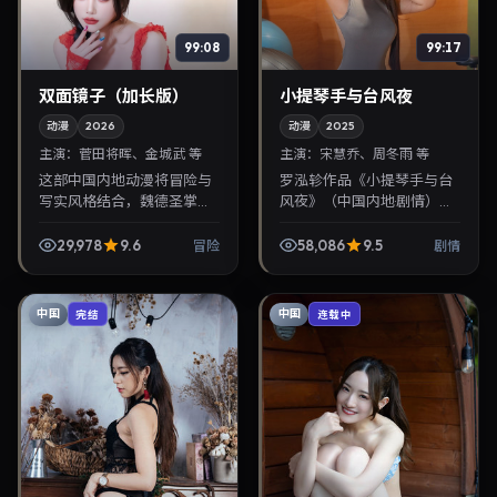
99:08
99:17
双面镜子（加长版）
小提琴手与台风夜
动漫
2026
动漫
2025
主演：
菅田将晖、金城武 等
主演：
宋慧乔、周冬雨 等
这部中国内地动漫将冒险与
罗泓轸作品《小提琴手与台
写实风格结合，魏德圣掌
风夜》（中国内地·剧情）由
镜，菅田将晖、金城武担纲
宋慧乔、周冬雨领衔，2025
主角。2026年11月2日与观
年3月13日正式上映。影片叙
29,978
9.6
58,086
9.5
冒险
剧情
众见面，对白精炼，适合晚
事紧凑，人物刻画细腻，可
间沉浸式追剧与检索同...
作为华语电影与...
中国
中国
完结
连载中