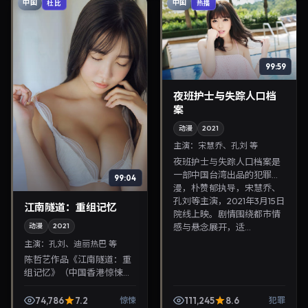
中国
中国
杜比
热播
99:59
夜班护士与失踪人口档
案
动漫
2021
主演：
宋慧乔、孔刘 等
夜班护士与失踪人口档案是
一部中国台湾出品的犯罪动
99:04
漫，朴赞郁执导，宋慧乔、
孔刘等主演，2021年3月15日
江南隧道：重组记忆
院线上映。剧情围绕都市情
感与悬念展开，适...
动漫
2021
主演：
孔刘、迪丽热巴 等
陈哲艺作品《江南隧道：重
组记忆》（中国香港·惊悚）
由孔刘、迪丽热巴领衔，
2021年11月24日正式上映。
74,786
7.2
111,245
8.6
惊悚
犯罪