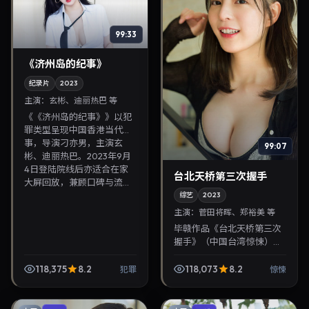
99:33
《济州岛的纪事》
纪录片
2023
主演：
玄彬、迪丽热巴 等
《《济州岛的纪事》》以犯
罪类型呈现中国香港当代故
事，导演刁亦男，主演玄
99:07
彬、迪丽热巴。2023年9月
4日登陆院线后亦适合在家
台北天桥第三次握手
大屏回放，兼顾口碑与流...
综艺
2023
主演：
菅田将晖、郑裕美 等
毕赣作品《台北天桥第三次
握手》（中国台湾·惊悚）由
菅田将晖、郑裕美领衔，
2023年4月4日正式上映。
118,375
8.2
118,073
8.2
犯罪
惊悚
影片叙事紧凑，人物刻画细
腻，可作为华语电影与...