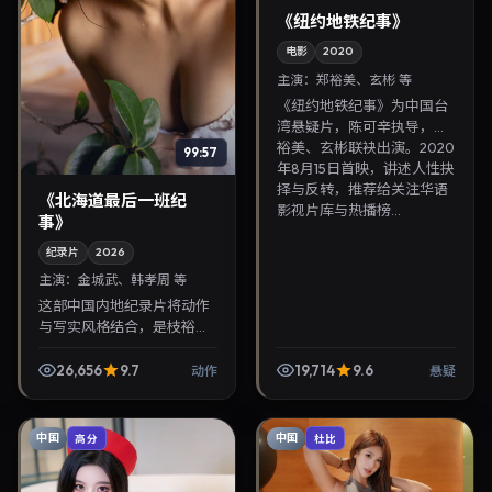
《纽约地铁纪事》
电影
2020
主演：
郑裕美、玄彬 等
《纽约地铁纪事》为中国台
湾悬疑片，陈可辛执导，郑
裕美、玄彬联袂出演。2020
99:57
年8月15日首映，讲述人性抉
择与反转，推荐给关注华语
《北海道最后一班纪
影视片库与热播榜...
事》
纪录片
2026
主演：
金城武、韩孝周 等
这部中国内地纪录片将动作
与写实风格结合，是枝裕和
掌镜，金城武、韩孝周担纲
主角。2026年4月22日与观
26,656
9.7
19,714
9.6
动作
悬疑
众见面，对白精炼，适合晚
间沉浸式追剧与检索...
中国
中国
高分
杜比