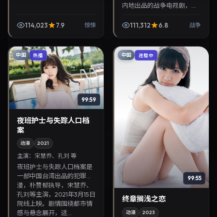
内地出品的战争电视剧，陈
哲艺执导，IU、妻夫木聪等
主演，2026年11月28日院线
114,023
7.9
111,312
6.8
惊悚
战争
上映。剧情围绕都市情感与
悬念展开，适合...
中国
中国
热播
连载中
99:59
夜班护士与失踪人口档
案
动漫
2021
主演：
宋慧乔、孔刘 等
夜班护士与失踪人口档案是
一部中国台湾出品的犯罪动
99:55
漫，朴赞郁执导，宋慧乔、
孔刘等主演，2021年3月15日
终章搁浅之恋
院线上映。剧情围绕都市情
感与悬念展开，适...
动漫
2023