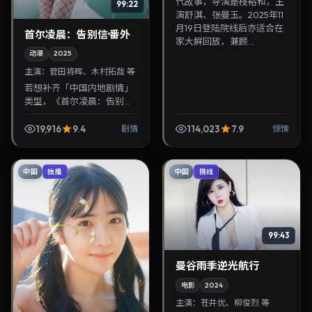
代故事，导演是枝裕和，主
99:22
演舒淇、张曼玉。2025年11
月19日登陆院线后亦适合在
首尔凌晨：告别信·番外
家大屏回放，兼顾...
动漫
2025
主演：
菅田将晖、木村拓哉 等
若想补齐「中国内地剧情」
类型，《首尔凌晨：告别信·
番外》值得关注：金容华导
演，菅田将晖、木村拓哉主
19,916
9.4
114,023
7.9
剧情
惊悚
演，2025年9月28日上映。
剧情线索清晰，适...
中国
中国
独播
院线
99:43
曼谷雨季逆光航行
电影
2024
主演：
苍井优、柳俊烈 等