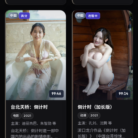
影片叙事紧凑，人物刻画细
腻，可作为华语电...
中国
中国
高分
连载中
99:14
99:46
倒计时（加长版）
台北天桥：倒计时
动漫
2021
电影
2021
主演：
孔刘、沈腾 等
主演：
迪丽热巴、朱智勋 等
滨口龙介作品《倒计时（加
台北天桥：倒计时是一部中
长版）》（中国台湾·惊悚）
国内地出品的剧情电影，罗