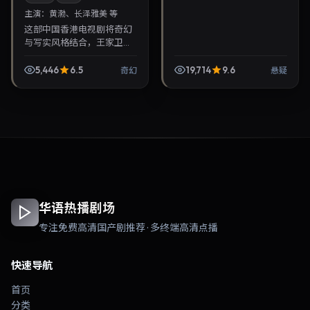
主演：
黄渤、长泽雅美 等
这部中国香港电视剧将奇幻
与写实风格结合，王家卫掌
镜，黄渤、长泽雅美担纲主
角。2021年9月17日与观众
5,446
6.5
19,714
9.6
奇幻
悬疑
见面，对白精炼，适合晚间
沉浸式追剧与检索同...
华语热播剧场
专注免费高清国产剧推荐 · 多终端高清点播
快速导航
首页
分类