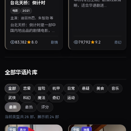
台北天桥：倒计时
晰，适合华语剧迷...
电影
2021
主演：
迪丽热巴、朱智勋 等
台北天桥：倒计时是一部中
国内地出品的剧情电影，罗
泓轸执导，迪丽热巴、朱智
勋等主演，2021年12月13日
83,182
8.0
79,792
9.2
剧情
奇幻
院线上映。剧情围绕都市情
感与悬念展开，适...
全部华语片库
全部
恋爱
冒险
机甲
日常
悬疑
美食
音乐
武侠
科幻
魔法
奇幻
运动
最新
最热
评分
当前类型共
28
部，展示前
24
部
中国
中国
高分
独播