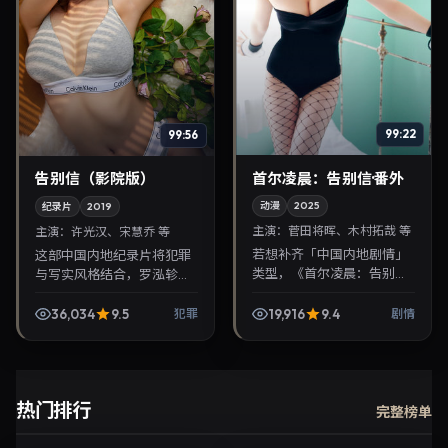
99:22
99:56
首尔凌晨：告别信·番外
告别信（影院版）
动漫
2025
纪录片
2019
主演：
菅田将晖、木村拓哉 等
主演：
许光汉、宋慧乔 等
若想补齐「中国内地剧情」
这部中国内地纪录片将犯罪
类型，《首尔凌晨：告别信·
与写实风格结合，罗泓轸掌
番外》值得关注：金容华导
镜，许光汉、宋慧乔担纲主
演，菅田将晖、木村拓哉主
角。2019年10月14日与观众
36,034
9.5
19,916
9.4
犯罪
剧情
演，2025年9月28日上映。
见面，对白精炼，适合晚间
剧情线索清晰，适...
沉浸式追剧与检索...
热门排行
完整榜单