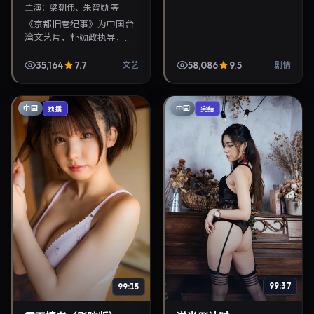
主演：
梁朝伟、朱智勋 等
《京都旧巷纪事》为中国台
湾文艺片，朴勋政执导，梁
朝伟、朱智勋联袂出演。
2026年5月25日首映，讲述
35,164
7.7
58,086
9.5
文艺
剧情
人性抉择与反转，推荐给关
注华语影视片库与热播...
中国
中国
独播
完结
99:15
99:37