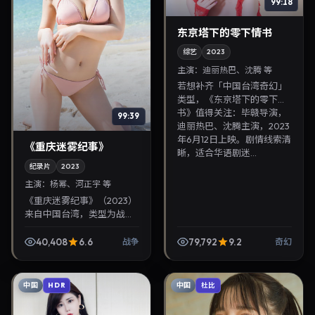
99:18
东京塔下的零下情书
综艺
2023
主演：
迪丽热巴、沈腾 等
若想补齐「中国台湾奇幻」
类型，《东京塔下的零下情
书》值得关注：毕赣导演，
99:39
迪丽热巴、沈腾主演，2023
年6月12日上映。剧情线索清
《重庆迷雾纪事》
晰，适合华语剧迷...
纪录片
2023
主演：
杨幂、河正宇 等
《重庆迷雾纪事》（2023）
来自中国台湾，类型为战
争，金容华执导，杨幂、河
正宇等参与演出。2023年9
40,408
6.6
79,792
9.2
战争
奇幻
月12日公映，画面质感突
出，兼顾院线观感与...
中国
中国
HDR
杜比