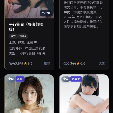
曼谷雨季逆光航行为中国香
港文艺片，奉俊昊执导，苍
井优、柳俊烈联袂出演。
99:20
2024年5月13日首映，讲述
人性抉择与反转，推荐给关
平行告白（导演剪辑
注华语影视片库与热播...
版）
综艺
2024
主演：
舒淇、玄彬 等
若想补齐「中国台湾犯罪」
类型，《平行告白（导演剪
辑版）》值得关注：钟孟宏
导演，舒淇、玄彬主演，
43,847
8.3
5,344
6.6
犯罪
文艺
2024年9月18日上映。剧情
线索清晰，适合华语剧...
中国
中国
高分
连载中