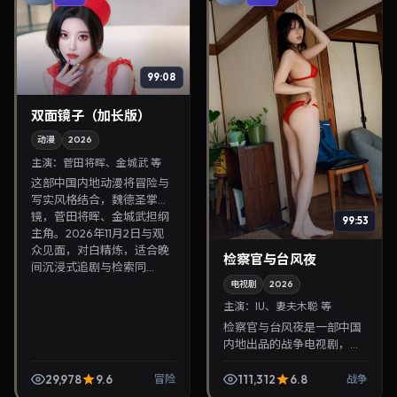
99:08
双面镜子（加长版）
动漫
2026
主演：
菅田将晖、金城武 等
这部中国内地动漫将冒险与
写实风格结合，魏德圣掌
镜，菅田将晖、金城武担纲
99:53
主角。2026年11月2日与观
众见面，对白精炼，适合晚
检察官与台风夜
间沉浸式追剧与检索同...
电视剧
2026
主演：
IU、妻夫木聪 等
检察官与台风夜是一部中国
内地出品的战争电视剧，陈
哲艺执导，IU、妻夫木聪等
主演，2026年11月28日院线
29,978
9.6
111,312
6.8
冒险
战争
上映。剧情围绕都市情感与