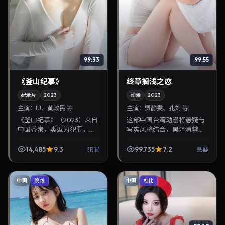
99:33
99:55
《釜山纪事》
终章搁浅之恋
纪录片
2023
动漫
2023
主演：
IU、黄政民 等
主演：
贾静雯、孔刘 等
《釜山纪事》（2023）来自
这部中国台湾动漫将悬疑与
中国香港，类型为犯罪，罗
写实风格结合，黑泽清掌
泓轸执导，IU、黄政民等参
镜，贾静雯、孔刘担纲主
与演出。2023年11月12日公
角。2023年6月22日与观众
14,485
9.3
99,735
7.2
犯罪
悬疑
映，画面质感突出，兼顾院
见面，对白精炼，适合晚间
线观感与家...
沉浸式追剧与检索同类华...
中国
中国
院线
杜比