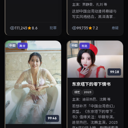
主演：
贾静雯、孔刘 等
这部中国台湾动漫将悬疑与
写实风格结合，黑泽清掌
镜，贾静雯、孔刘担纲主
角。2023年6月22日与观众
111,245
8.6
99,735
7.2
犯罪
悬疑
见面，对白精炼，适合晚间
沉浸式追剧与检索同类华...
中国
中国
高分
杜比
99:18
东京塔下的零下情书
综艺
2023
主演：
迪丽热巴、沈腾 等
若想补齐「中国台湾奇幻」
类型，《东京塔下的零下情
书》值得关注：毕赣导演，
99:46
迪丽热巴、沈腾主演，2023
年6月12日上映。剧情线索清