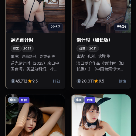
99:14
99:37
倒计时（加长版）
逆光倒计时
动漫
2021
综艺
2025
主演：
孔刘、沈腾 等
主演：
迪丽热巴、刘亦菲 等
滨口龙介作品《倒计时（加
逆光倒计时（2025）来自中
长版）》（中国台湾·惊悚）
国台湾，类型为科幻，朴勋
由孔刘、沈腾领衔，2021年
政执导，迪丽热巴、刘亦菲
11月6日正式上映。影片叙事
等参与演出。2025年1月17日
45,712
9.5
20,011
9.5
科幻
惊悚
紧凑，人物刻画细腻，可作
公映，画面质感突出，兼顾
为华语电影与热...
院线观感与家...
中国
中国
杜比
独播