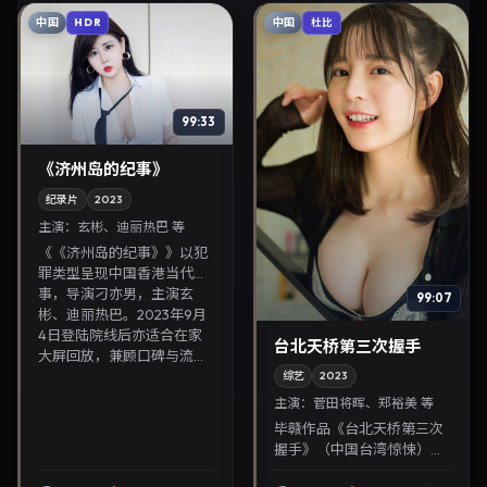
中国
中国
HDR
杜比
99:33
《济州岛的纪事》
纪录片
2023
主演：
玄彬、迪丽热巴 等
《《济州岛的纪事》》以犯
罪类型呈现中国香港当代故
事，导演刁亦男，主演玄
99:07
彬、迪丽热巴。2023年9月
4日登陆院线后亦适合在家
台北天桥第三次握手
大屏回放，兼顾口碑与流...
综艺
2023
主演：
菅田将晖、郑裕美 等
毕赣作品《台北天桥第三次
握手》（中国台湾·惊悚）由
菅田将晖、郑裕美领衔，