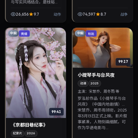
与写实风格结合，是枝裕和
掌镜，金城武、韩孝周担纲
主角。2026年4月22日与观
26,656
9.7
74,597
8.7
动作
战争
众见面，对白精炼，适合晚
间沉浸式追剧与检索...
中国
中国
完结
杜比
99:17
小提琴手与台风夜
动漫
2025
主演：
宋慧乔、周冬雨 等
罗泓轸作品《小提琴手与台
风夜》（中国内地·剧情）由
宋慧乔、周冬雨领衔，2025
99:41
年3月13日正式上映。影片叙
事紧凑，人物刻画细腻，可
《京都旧巷纪事》
作为华语电影与...
纪录片
2026