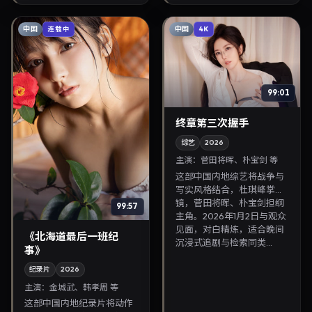
悬念展开，适合...
中国
中国
连载中
4K
99:01
终章第三次握手
综艺
2026
主演：
菅田将晖、朴宝剑 等
这部中国内地综艺将战争与
写实风格结合，杜琪峰掌
镜，菅田将晖、朴宝剑担纲
99:57
主角。2026年1月2日与观众
见面，对白精炼，适合晚间
《北海道最后一班纪
沉浸式追剧与检索同类...
事》
纪录片
2026
主演：
金城武、韩孝周 等
这部中国内地纪录片将动作