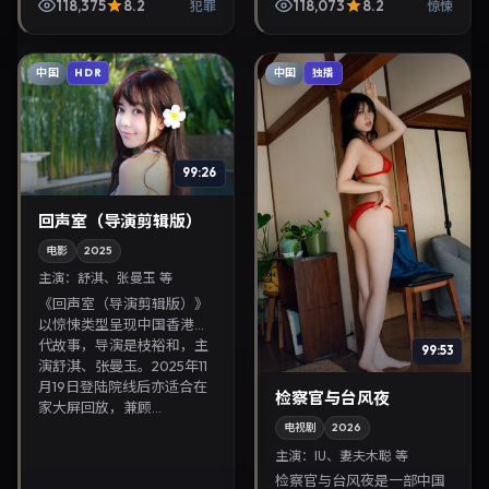
2023年4月4日正式上映。
118,375
8.2
118,073
8.2
犯罪
惊悚
影片叙事紧凑，人物刻画细
腻，可作为华语电影与...
中国
中国
HDR
独播
99:26
回声室（导演剪辑版）
电影
2025
主演：
舒淇、张曼玉 等
《回声室（导演剪辑版）》
以惊悚类型呈现中国香港当
代故事，导演是枝裕和，主
99:53
演舒淇、张曼玉。2025年11
月19日登陆院线后亦适合在
检察官与台风夜
家大屏回放，兼顾...
电视剧
2026
主演：
IU、妻夫木聪 等
检察官与台风夜是一部中国