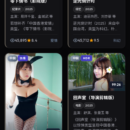
零下情书（影院版）
逆光倒计时
纪录片
2025
综艺
2025
主演：
易烊千玺、金城武 等
主演：
迪丽热巴、刘亦菲 等
若想补齐「中国香港爱情」
逆光倒计时（2025）来自中
类型，《零下情书（影院
国台湾，类型为科幻，朴勋
版）》值得关注：杜琪峰导
政执导，迪丽热巴、刘亦菲
演，易烊千玺、金城武主
等参与演出。2025年1月17日
45,895
8.4
45,712
9.5
爱情
科幻
演，2025年10月13日上映。
公映，画面质感突出，兼顾
剧情线索清晰，适合华...
院线观感与家...
中国
中国
独播
HDR
99:26
回声室（导演剪辑版）
电影
2025
主演：
舒淇、张曼玉 等
《回声室（导演剪辑版）》
以惊悚类型呈现中国香港当