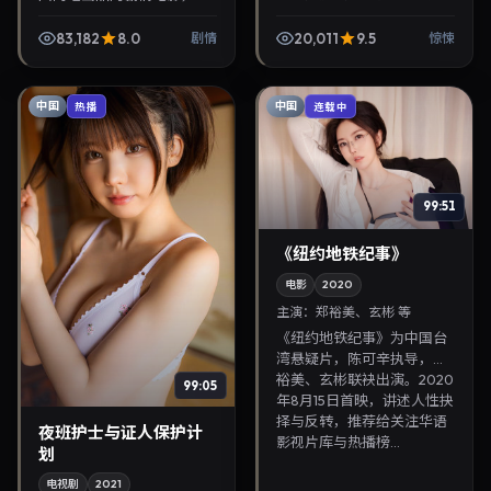
由孔刘、沈腾领衔，2021年
泓轸执导，迪丽热巴、朱智
11月6日正式上映。影片叙事
勋等主演，2021年12月13日
83,182
8.0
20,011
9.5
剧情
惊悚
紧凑，人物刻画细腻，可作
院线上映。剧情围绕都市情
为华语电影与热...
感与悬念展开，适...
中国
中国
热播
连载中
99:51
《纽约地铁纪事》
电影
2020
主演：
郑裕美、玄彬 等
《纽约地铁纪事》为中国台
湾悬疑片，陈可辛执导，郑
裕美、玄彬联袂出演。2020
99:05
年8月15日首映，讲述人性抉
择与反转，推荐给关注华语
夜班护士与证人保护计
影视片库与热播榜...
划
电视剧
2021